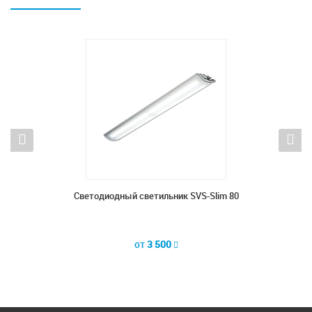
 32
Светодиодный светильник SVS-Slim 80
Све
от
3 500