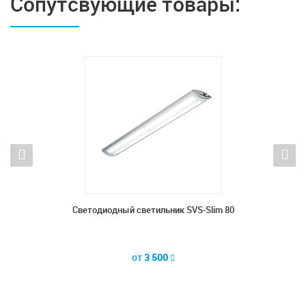
Сопутсвующие товары:
 32
Светодиодный светильник SVS-Slim 80
Све
от
3 500