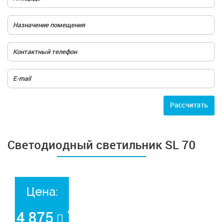
Расcчитать
Светодиодный светильник SL 70
Цена:
*
4 875