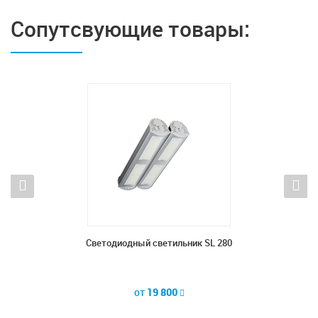
Сопутсвующие товары:
20
Светодиодный светильник SL 280
С
от
19 800