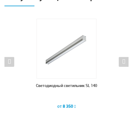
 LINE-
Светодиодный светильник SL 140
Светод
от
8 350