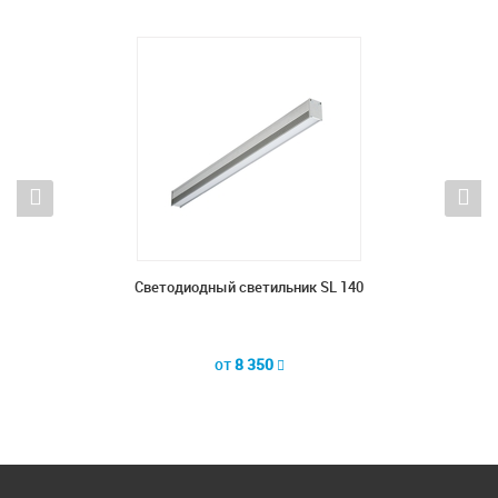
 LINE-
Светодиодный светильник SL 140
Светод
от
8 350